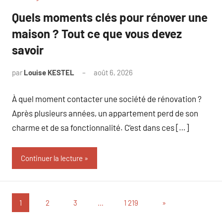
Quels moments clés pour rénover une
maison ? Tout ce que vous devez
savoir
par
Louise KESTEL
août 6, 2026
Aucun
commentaire
À quel moment contacter une société de rénovation ?
Après plusieurs années, un appartement perd de son
charme et de sa fonctionnalité. C’est dans ces […]
Continuer la lecture
Pagination
Articles
1
2
3
…
1 219
»
suivants
des