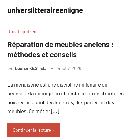
Aller
universlitteraireenligne
au
contenu
Uncategorized
Réparation de meubles anciens :
méthodes et conseils
par
Louise KESTEL
août 7, 2026
Aucun
commentaire
La menuiserie est une discipline millénaire qui
nécessite la conception et l’installation de structures
boisées, incluant des fenêtres, des portes, et des
meubles. Ce métier […]
Continuer la lecture