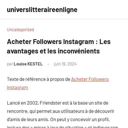
Aller
universlitteraireenligne
au
contenu
Uncategorized
Acheter Followers Instagram : Les
avantages et les inconvénients
par
Louise KESTEL
juin 19, 2024
Aucun
commentaire
Texte de référence à propos de
Acheter Followers
Instagram
Lancé en 2002, Friendster est à la base un site de
rencontre, qui permet aux utilisateurs à de découvrir
d’amis de leurs amis. On peut y concevoir un profil,
inclure des « mises à jour de situation » et indiquer son