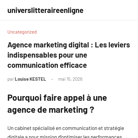
Aller
universlitteraireenligne
au
contenu
Uncategorized
Agence marketing digital : Les leviers
indispensables pour une
communication efficace
par
Louise KESTEL
mai 15, 2026
Aucun
commentaire
Pourquoi faire appel à une
agence de marketing ?
Un cabinet spécialisé en communication et stratégie
digitale a pour mission d’optimiser les performances