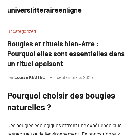
Aller
universlitteraireenligne
au
contenu
Uncategorized
Bougies et rituels bien-être :
Pourquoi elles sont essentielles dans
un rituel apaisant
par
Louise KESTEL
septembre 3, 2025
Aucun
commentaire
Pourquoi choisir des bougies
naturelles ?
Ces bougies écologiques offrent une expérience plus
respectueuse de l’environnement. En opposition aux