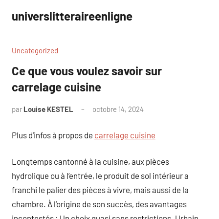
Aller
universlitteraireenligne
au
contenu
Uncategorized
Ce que vous voulez savoir sur
carrelage cuisine
par
Louise KESTEL
octobre 14, 2024
Aucun
commentaire
Plus d’infos à propos de
carrelage cuisine
Longtemps cantonné à la cuisine, aux pièces
hydrolique ou à l’entrée, le produit de sol intérieur a
franchi le palier des pièces à vivre, mais aussi de la
chambre. À l’origine de son succès, des avantages
incontestés : Un choix quasi sans restrictions. Urbain,