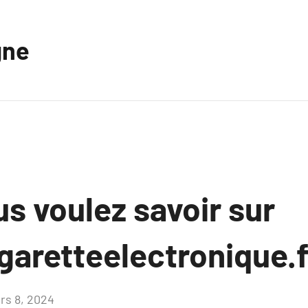
gne
s voulez savoir sur
garetteelectronique.
rs 8, 2024
Aucun