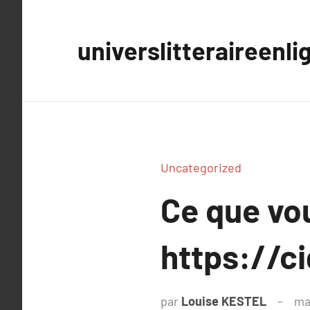
Aller
au
universlitteraireenli
contenu
Uncategorized
Ce que vou
https://ci
par
Louise KESTEL
ma