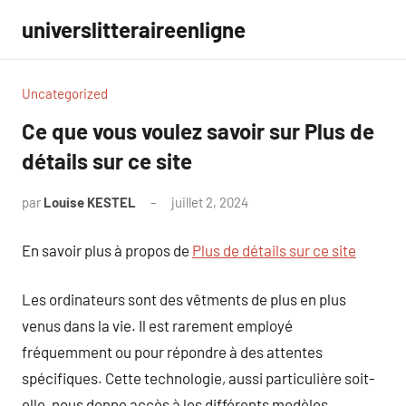
Aller
universlitteraireenligne
au
contenu
Uncategorized
Ce que vous voulez savoir sur Plus de
détails sur ce site
par
Louise KESTEL
juillet 2, 2024
Aucun
commentaire
En savoir plus à propos de
Plus de détails sur ce site
Les ordinateurs sont des vêtments de plus en plus
venus dans la vie. Il est rarement employé
fréquemment ou pour répondre à des attentes
spécifiques. Cette technologie, aussi particulière soit-
elle, nous donne accès à les différents modèles