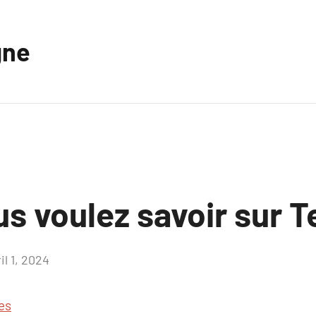
gne
s voulez savoir sur T
il 1, 2024
Aucun
commentaire
es