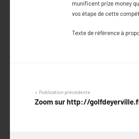
munificent prize money qu
vos étape de cette compét
Texte de référence à prop
Navigation
Publication précédente
Zoom sur http://golfdeyerville.f
de
l’article