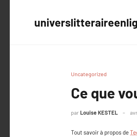
Aller
au
universlitteraireenli
contenu
Uncategorized
Ce que vou
par
Louise KESTEL
avr
Tout savoir à propos de
Te