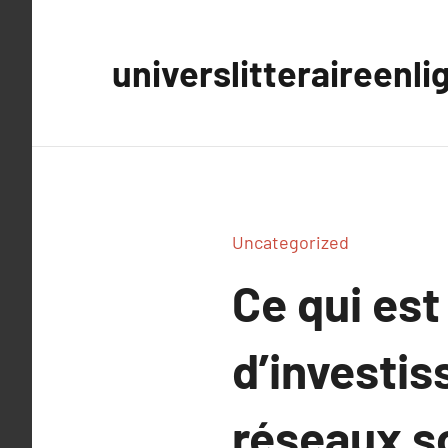
Aller
au
universlitteraireenli
contenu
Uncategorized
Ce qui est
d’investi
réseaux s