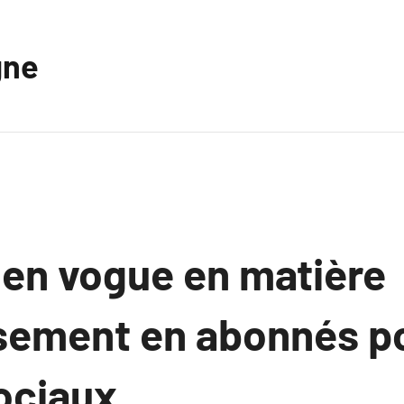
gne
 en vogue en matière
ssement en abonnés po
ociaux