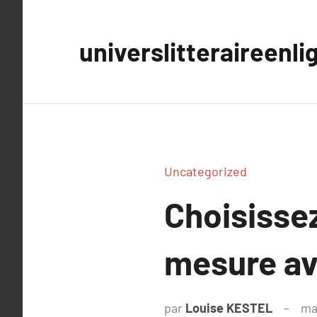
Aller
au
universlitteraireenli
contenu
Uncategorized
Choisisse
mesure av
par
Louise KESTEL
ma