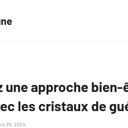
gne
z une approche bien-ê
ec les cristaux de gu
rs 25, 2024
Aucun