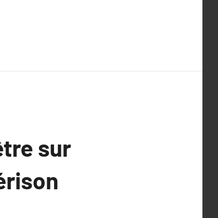
tre sur
érison