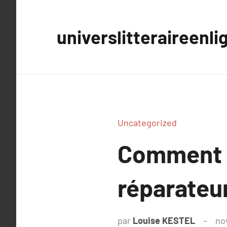
Aller
au
universlitteraireenli
contenu
Uncategorized
Comment g
réparateur
par
Louise KESTEL
no