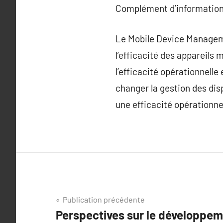
Complément d’information
Le Mobile Device Managemen
l’efficacité des appareils 
l’efficacité opérationnell
changer la gestion des dis
une efficacité opérationne
Navigation
Publication précédente
Perspectives sur le développem
de