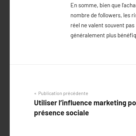
En somme, bien que l’acha
nombre de followers, les ri
réel ne valent souvent pas
généralement plus bénéfiqu
Navigation
Publication précédente
Utiliser l’influence marketing p
de
présence sociale
l’article