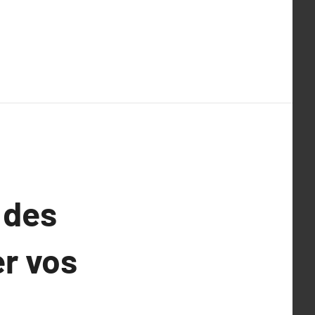
 des
r vos