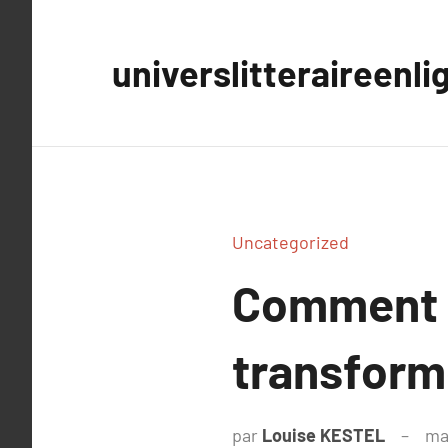
Aller
au
universlitteraireenli
contenu
Uncategorized
Comment l’
transform
par
Louise KESTEL
ma