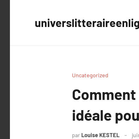
Aller
au
universlitteraireenli
contenu
Uncategorized
Comment s
idéale pou
par
Louise KESTEL
jui