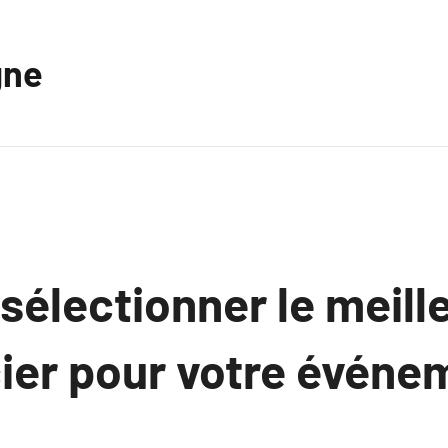
gne
électionner le meill
ier pour votre événe
.