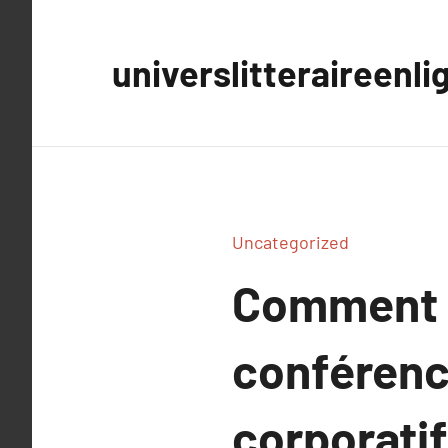
Aller
au
universlitteraireenli
contenu
Uncategorized
Comment s
conférenc
corporatif