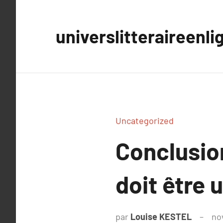
Aller
au
universlitteraireenli
contenu
Uncategorized
Conclusion
doit être 
par
Louise KESTEL
no