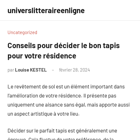
Aller
universlitteraireenligne
au
contenu
Uncategorized
Conseils pour décider le bon tapis
pour votre résidence
par
Louise KESTEL
février 28, 2024
Aucun
commentaire
Le revêtement de sol est un élément important dans
l’amélioration de votre résidence. Il présente pas
uniquement une aisance sans égal, mais apporte aussi
un aspect artistique à votre lieu.
Décider sur le parfait tapis est généralement une
épreuve. Cela fluctue de votre préférence, de la