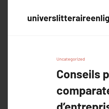
Aller
au
universlitteraireenli
contenu
Uncategorized
Conseils p
comparate
d’entrepri