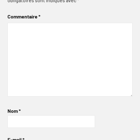
obligatoires sont indiqués avec
*
Commentaire
*
Nom
*
E-mail
*