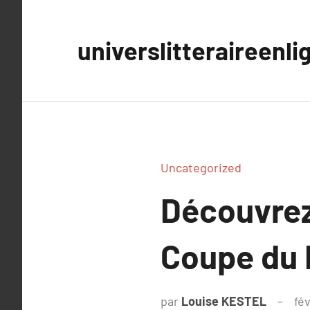
Aller
au
universlitteraireenli
contenu
Uncategorized
Découvrez
Coupe du
par
Louise KESTEL
fév