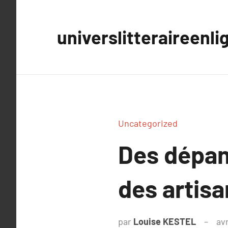
Aller
au
universlitteraireenli
contenu
Uncategorized
Des dépan
des artis
par
Louise KESTEL
avr