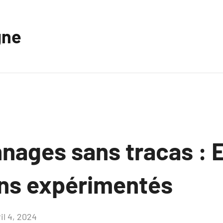
gne
nages sans tracas : 
ans expérimentés
il 4, 2024
Aucun