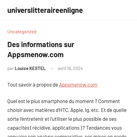
Aller
universlitteraireenligne
au
contenu
Uncategorized
Des informations sur
Appsmenow.com
par
Louise KESTEL
avril 19, 2024
Aucun
commentaire
Tout savoir à propos de
Appsmenow.com
Quel est le plus smartphone du moment ? Comment
choisir avec matières d’HTC, Apple, lg, etc. Et de quelle
sorte l’entretenir et l’utiliser le plus possible de ses
capacités ( récidive, applications ) ? Tendances vous
annuaire son analyse comparative, ses mises en garde