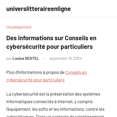
Aller
universlitteraireenligne
au
contenu
Uncategorized
Des informations sur Conseils en
cybersécurité pour particuliers
par
Louise KESTEL
septembre 10, 2024
Aucun
commentaire
Plus d’informations à propos de
Conseils en
cybersécurité pour particuliers
La cybersécurité est la préservation des systèmes
informatiques connectés à Internet, y compris
l’équipement, les softs et les informations, contre les
cyberattaques. Dans un contexte de ralentissement