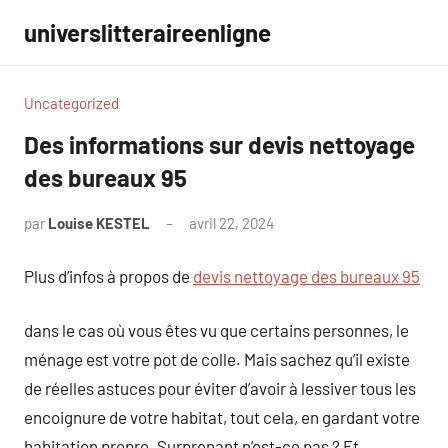
Aller
universlitteraireenligne
au
contenu
Uncategorized
Des informations sur devis nettoyage
des bureaux 95
par
Louise KESTEL
avril 22, 2024
Aucun
commentaire
Plus d’infos à propos de
devis nettoyage des bureaux 95
dans le cas où vous êtes vu que certains personnes, le
ménage est votre pot de colle. Mais sachez qu’il existe
de réelles astuces pour éviter d’avoir à lessiver tous les
encoignure de votre habitat, tout cela, en gardant votre
habitation propre. Surprenant n’est-ce pas ? Et