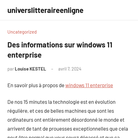
Aller
universlitteraireenligne
au
contenu
Uncategorized
Des informations sur windows 11
enterprise
par
Louise KESTEL
avril 7, 2024
Aucun
commentaire
En savoir plus à propos de
windows 11 enterprise
De nos 15 minutes la technologie est en évolution
régulière, et ces de belles machines que sont les
ordinateurs ont entièrement désordonné le monde et
arrivent de tant de prouesses exceptionnelles que cela
peut être normal que vous soyez dépassé et que ça