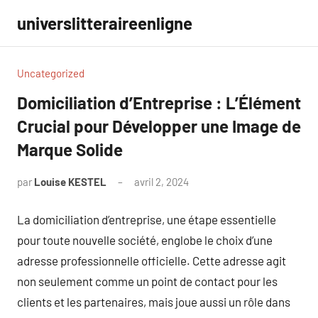
Aller
universlitteraireenligne
au
contenu
Uncategorized
Domiciliation d’Entreprise : L’Élément
Crucial pour Développer une Image de
Marque Solide
par
Louise KESTEL
avril 2, 2024
Aucun
commentaire
La domiciliation d’entreprise, une étape essentielle
pour toute nouvelle société, englobe le choix d’une
adresse professionnelle officielle. Cette adresse agit
non seulement comme un point de contact pour les
clients et les partenaires, mais joue aussi un rôle dans