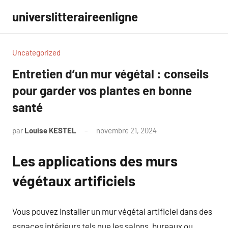
Aller
universlitteraireenligne
au
contenu
Uncategorized
Entretien d’un mur végétal : conseils
pour garder vos plantes en bonne
santé
par
Louise KESTEL
novembre 21, 2024
Aucun
commentaire
Les applications des murs
végétaux artificiels
Vous pouvez installer un mur végétal artificiel dans des
espaces intérieurs tels que les salons, bureaux ou