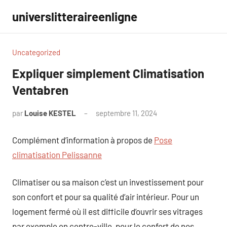
Aller
universlitteraireenligne
au
contenu
Uncategorized
Expliquer simplement Climatisation
Ventabren
par
Louise KESTEL
septembre 11, 2024
Aucun
commentaire
Complément d’information à propos de
Pose
climatisation Pelissanne
Climatiser ou sa maison c’est un investissement pour
son confort et pour sa qualité d’air intérieur. Pour un
logement fermé où il est difficile d’ouvrir ses vitrages
par exemple en centre-ville, pour le confort de nos