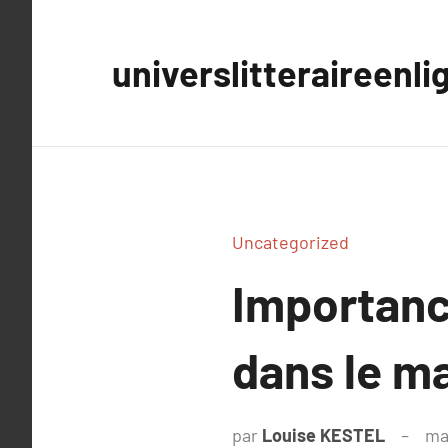
Aller
au
universlitteraireenli
contenu
Uncategorized
Importance
dans le ma
par
Louise KESTEL
ma