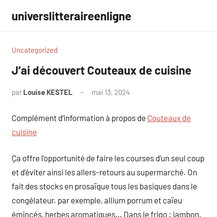
Aller
universlitteraireenligne
au
contenu
Uncategorized
J’ai découvert Couteaux de cuisine
par
Louise KESTEL
mai 13, 2024
Aucun
commentaire
Complément d’information à propos de
Couteaux de
cuisine
Ça offre l’opportunité de faire les courses d’un seul coup
et d’éviter ainsi les allers-retours au supermarché. On
fait des stocks en prosaïque tous les basiques dans le
congélateur. par exemple, allium porrum et caïeu
émincés, herbes aromatiques… Dans le frigo : jambon,