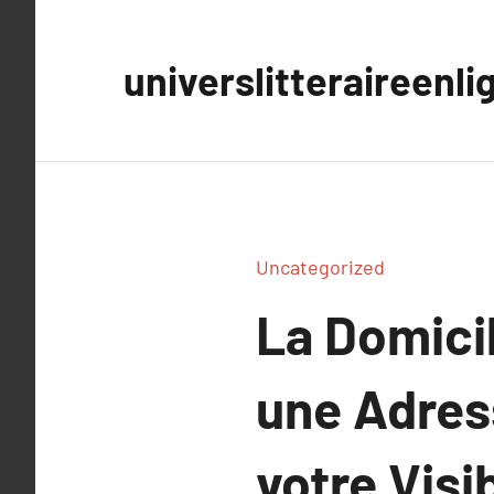
Aller
au
universlitteraireenli
contenu
Uncategorized
La Domicil
une Adres
votre Visib