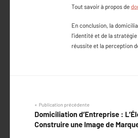
Tout savoir à propos de
do
En conclusion, la domicilia
l’identité et de la stratégi
réussite et la perception 
Navigation
Publication précédente
Domiciliation d’Entreprise : L’É
de
Construire une Image de Marque
l’article