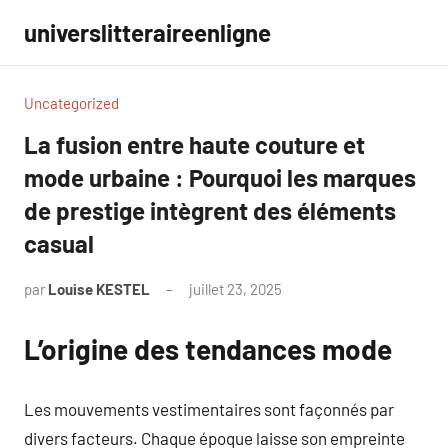
Aller
universlitteraireenligne
au
contenu
Uncategorized
La fusion entre haute couture et
mode urbaine : Pourquoi les marques
de prestige intègrent des éléments
casual
par
Louise KESTEL
juillet 23, 2025
Aucun
commentaire
L’origine des tendances mode
Les mouvements vestimentaires sont façonnés par
divers facteurs. Chaque époque laisse son empreinte