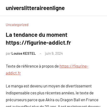
Aller
universlitteraireenligne
au
contenu
Uncategorized
La tendance du moment
https://figurine-addict.fr
par
Louise KESTEL
juin 9, 2024
Aucun
commentaire
Texte de référence à propos de
https://figurine-
addict.fr
Le manga est devenu un moyen de divertissement
indispensable ces plus récentes années, le texte de
précurseurs parce que Akira ou Dragon Ball en France
ont aujourd’hui plus de 20 ans. Il est maintenant devenu