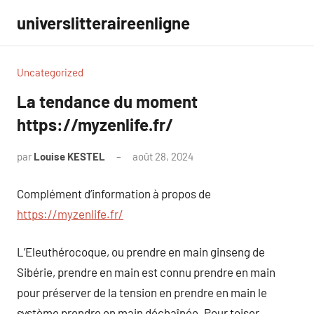
Aller
universlitteraireenligne
au
contenu
Uncategorized
La tendance du moment
https://myzenlife.fr/
par
Louise KESTEL
août 28, 2024
Aucun
commentaire
Complément d’information à propos de
https://myzenlife.fr/
L’Eleuthérocoque, ou prendre en main ginseng de
Sibérie, prendre en main est connu prendre en main
pour préserver de la tension en prendre en main le
système prendre en main déchaînée. Pour toiser