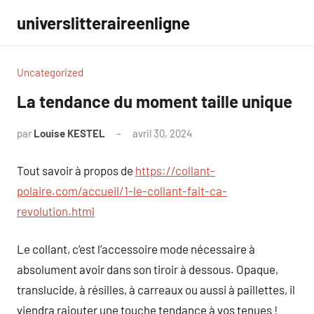
Aller
universlitteraireenligne
au
contenu
Uncategorized
La tendance du moment taille unique
par
Louise KESTEL
avril 30, 2024
Aucun
commentaire
Tout savoir à propos de
https://collant-
polaire.com/accueil/1-le-collant-fait-ca-
revolution.html
Le collant, c’est l’accessoire mode nécessaire à
absolument avoir dans son tiroir à dessous. Opaque,
translucide, à résilles, à carreaux ou aussi à paillettes, il
viendra rajouter une touche tendance à vos tenues !