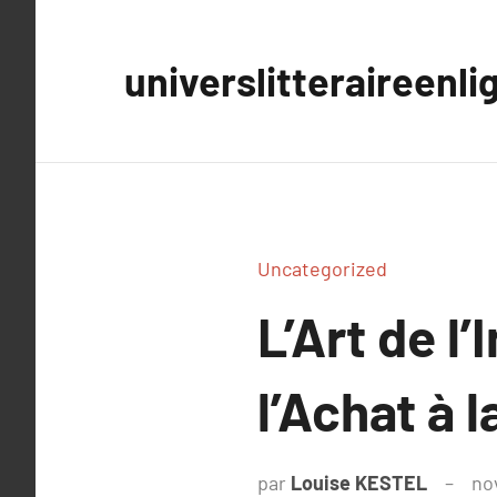
Aller
au
universlitteraireenli
contenu
Uncategorized
L’Art de l
l’Achat à 
par
Louise KESTEL
no