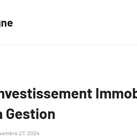
gne
’Investissement Immob
la Gestion
vembre 27, 2024
Aucun