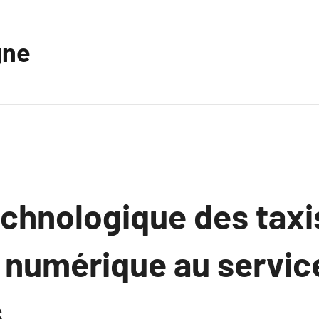
gne
echnologique des taxi
n numérique au servic
s