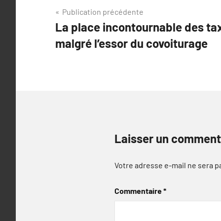
Navigation
Publication précédente
La place incontournable des tax
de
malgré l’essor du covoiturage
l’article
Laisser un comment
Votre adresse e-mail ne sera p
Commentaire
*