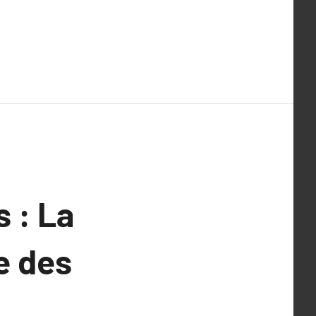
s : La
e des