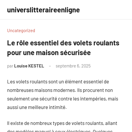
Aller
universlitteraireenligne
au
contenu
Uncategorized
Le rôle essentiel des volets roulants
pour une maison sécurisée
par
Louise KESTEL
septembre 6, 2025
Aucun
commentaire
Les volets roulants sont un élément essentiel de
nombreuses maisons modernes. Ils procurent non
seulement une sécurité contre les intempéries, mais
aussi une meilleure intimité.
Il existe de nombreux types de volets roulants, allant
des modèles manuel à ceux électriques. Quelques