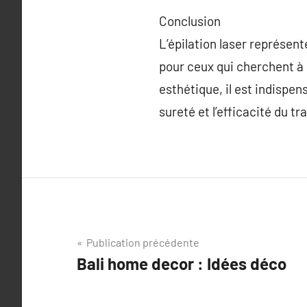
Conclusion
L’épilation laser représent
pour ceux qui cherchent à 
esthétique, il est indispen
sureté et l’efficacité du t
Navigation
Publication précédente
Bali home decor : Idées déco
de
l’article