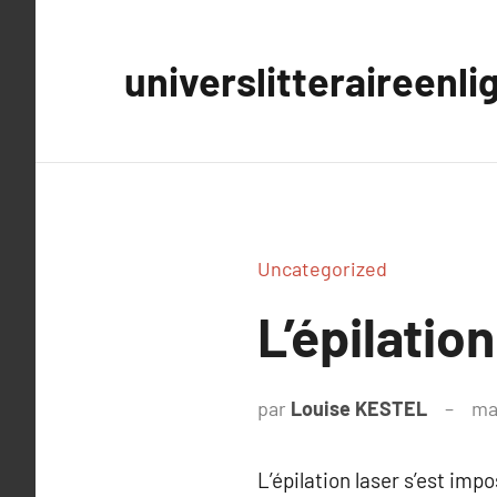
Aller
au
universlitteraireenli
contenu
Uncategorized
L’épilatio
par
Louise KESTEL
ma
L’épilation laser s’est imp