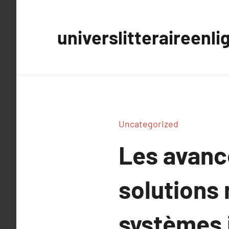
Aller
au
universlitteraireenli
contenu
Uncategorized
Les avanc
solutions
systèmes 