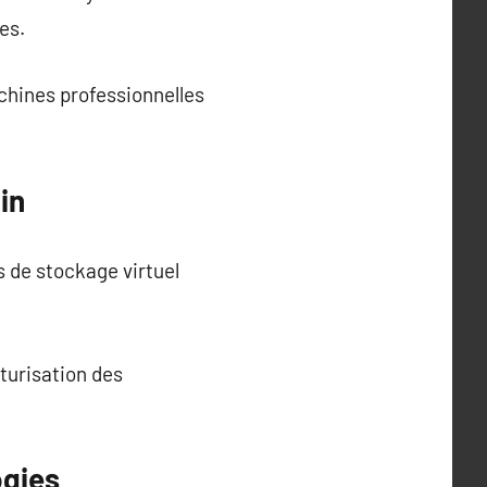
es.
chines professionnelles
in
s de stockage virtuel
turisation des
ogies