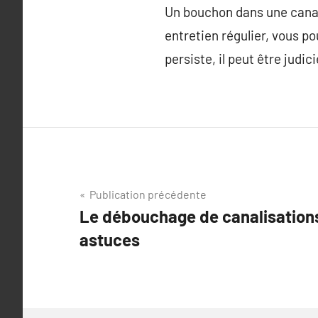
Un bouchon dans une canal
entretien régulier, vous p
persiste, il peut être judi
Navigation
Publication précédente
Le débouchage de canalisation
de
astuces
l’article