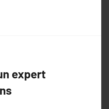
un expert
ons