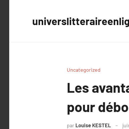
Aller
au
universlitteraireenli
contenu
Uncategorized
Les avanta
pour débo
par
Louise KESTEL
jui