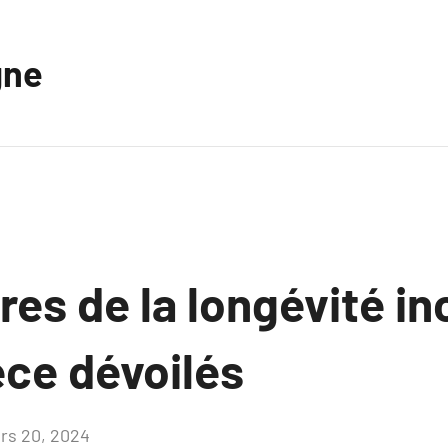
gne
es de la longévité in
ece dévoilés
rs 20, 2024
Aucun