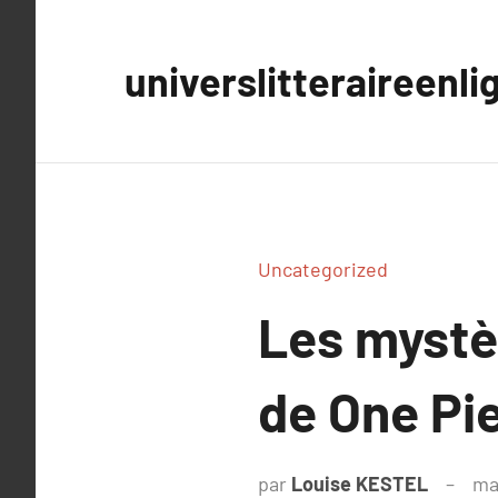
Aller
au
universlitteraireenli
contenu
Uncategorized
Les mystèr
de One Pi
par
Louise KESTEL
ma