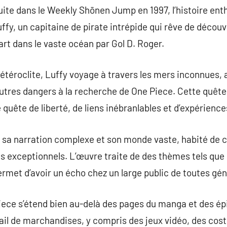
ite dans le Weekly Shōnen Jump en 1997, l’histoire ent
fy, un capitaine de pirate intrépide qui rêve de découvr
art dans le vaste océan par Gol D. Roger.
étéroclite, Luffy voyage à travers les mers inconnues,
’autres dangers à la recherche de One Piece. Cette quêt
e quête de liberté, de liens inébranlables et d’expérien
r sa narration complexe et son monde vaste, habité de 
ts exceptionnels. L’œuvre traite de des thèmes tels que 
permet d’avoir un écho chez un large public de toutes gé
iece s’étend bien au-delà des pages du manga et des épi
il de marchandises, y compris des jeux vidéo, des cos