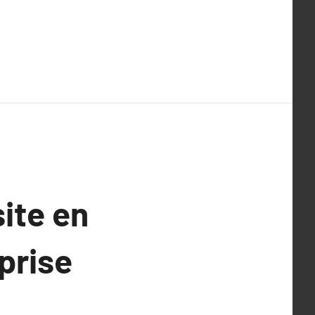
site en
eprise