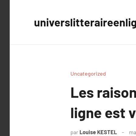
Aller
au
universlitteraireenli
contenu
Uncategorized
Les raison
ligne est 
par
Louise KESTEL
ma