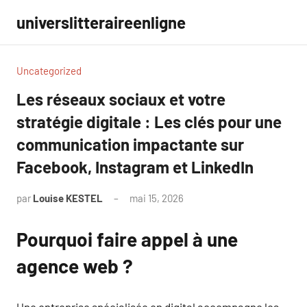
Aller
universlitteraireenligne
au
contenu
Uncategorized
Les réseaux sociaux et votre
stratégie digitale : Les clés pour une
communication impactante sur
Facebook, Instagram et LinkedIn
par
Louise KESTEL
mai 15, 2026
Aucun
commentaire
Pourquoi faire appel à une
agence web ?
Une entreprise spécialisée en digital accompagne les