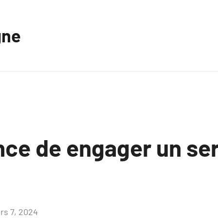
gne
nce de engager un ser
rs 7, 2024
Aucun