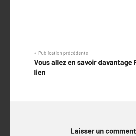
Navigation
Publication précédente
Vous allez en savoir davantage P
de
lien
l’article
Laisser un comment