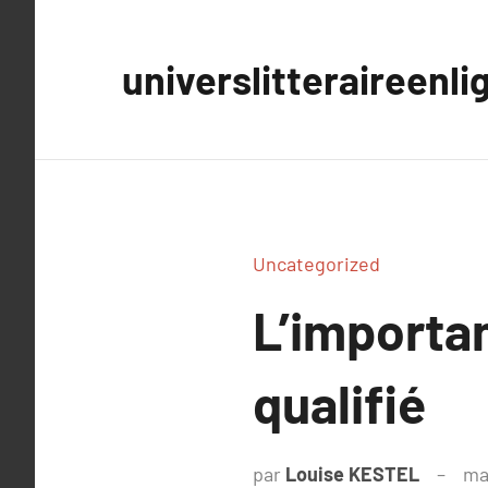
Aller
au
universlitteraireenli
contenu
Uncategorized
L’importa
qualifié
par
Louise KESTEL
ma