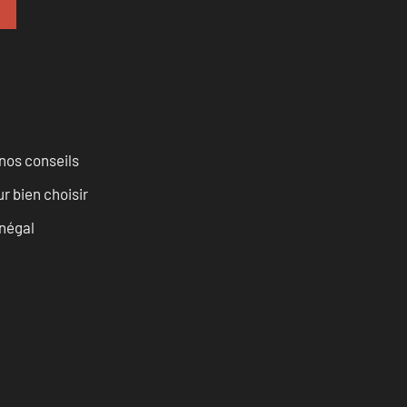
nos conseils
r bien choisir
négal