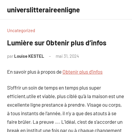
Aller
universlitteraireenligne
au
contenu
Uncategorized
Lumière sur Obtenir plus d’infos
par
Louise KESTEL
mai 31, 2024
Aucun
commentaire
En savoir plus à propos de
Obtenir plus d’infos
S’offrir un soin de temps en temps plus super
efficient,utile et viable, plus ciblé qu’à la maison est une
excellente ligne prestance à prendre. Visage ou corps,
à tous instants de l’année, il n’y a que des atouts à se
faire brûler. La preuve …. L’idéal, c’est de s’accorder un
break en institut une fois par ou à chaque changement