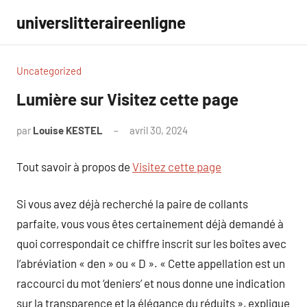
Aller
universlitteraireenligne
au
contenu
Uncategorized
Lumière sur Visitez cette page
par
Louise KESTEL
avril 30, 2024
Aucun
commentaire
Tout savoir à propos de
Visitez cette page
Si vous avez déjà recherché la paire de collants
parfaite, vous vous êtes certainement déjà demandé à
quoi correspondait ce chiffre inscrit sur les boîtes avec
l’abréviation « den » ou « D ». « Cette appellation est un
raccourci du mot ‘deniers’ et nous donne une indication
sur la transparence et la élégance du réduits », explique