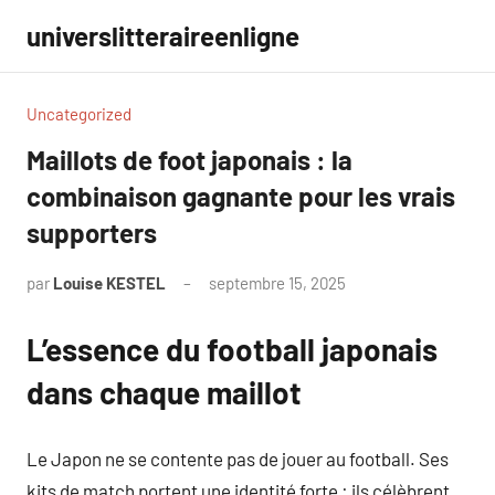
Aller
universlitteraireenligne
au
contenu
Uncategorized
Maillots de foot japonais : la
combinaison gagnante pour les vrais
supporters
par
Louise KESTEL
septembre 15, 2025
Aucun
commentaire
L’essence du football japonais
dans chaque maillot
Le Japon ne se contente pas de jouer au football. Ses
kits de match portent une identité forte : ils célèbrent