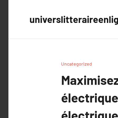
Aller
au
universlitteraireenli
contenu
Uncategorized
Maximisez
électrique
électrique