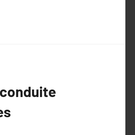
 conduite
es