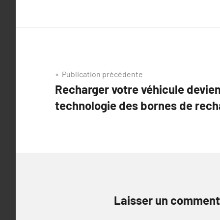
Navigation
Publication précédente
Recharger votre véhicule devient
de
technologie des bornes de rech
l’article
Laisser un comment