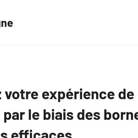
gne
 votre expérience de
 par le biais des born
s efficaces